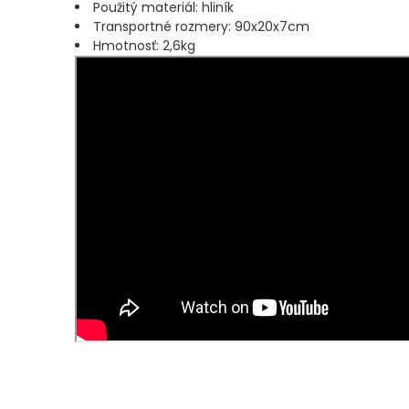
A
Použitý materiál: hliník
Transportné rozmery: 90x20x7cm
DELIČKY
Hmotnosť: 2,6kg
SPODOVÉ
A
MARKEROVACIE
PRÚTY
FEEDER
ŠPIČKY
MATCHOVÉ
A
BOLOGNESOVÉ
PRÚTY