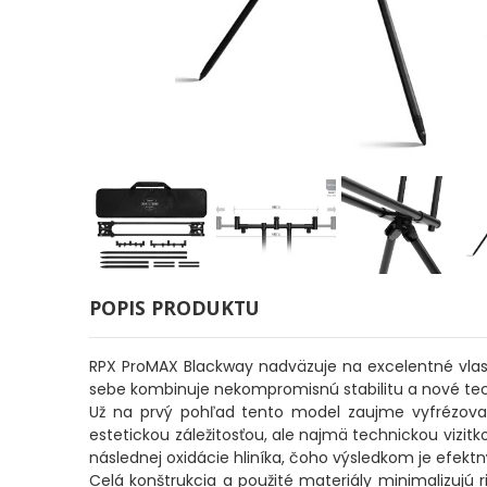
Odporúčame
Darčeky
AKCIA
1+1
AKCIOVÝ
CAMPING
PRÚTY
POPIS PRODUKTU
RPX ProMAX Blackway nadväzuje na excelentné vlastn
sebe kombinuje nekompromisnú stabilitu a nové techn
KAPROVÉ
Už na prvý pohľad tento model zaujme vyfrézovan
PRÚTY
estetickou záležitosťou, ale najmä technickou vizi
následnej oxidácie hliníka, čoho výsledkom je efek
Celá konštrukcia a použité materiály minimalizujú
FEEDER