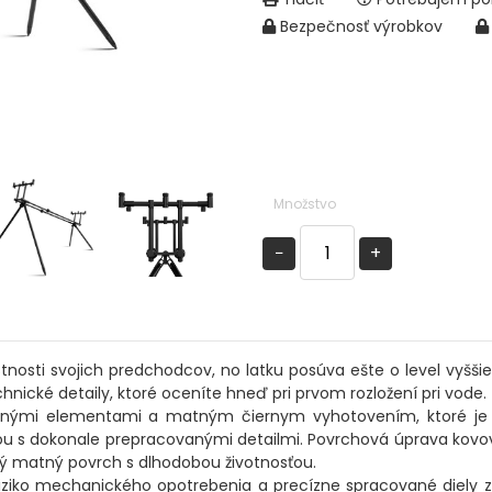
Bezpečnosť výrobkov
Množstvo
−
+
osti svojich predchodcov, no latku posúva ešte o level vyššie
ické detaily, ktoré oceníte hneď pri prvom rozložení pri vode.
ými elementami a matným čiernym vyhotovením, ktoré je pre
tkou s dokonale prepracovanými detailmi. Povrchová úprava kovo
tný matný povrch s dlhodobou životnosťou.
 riziko mechanického opotrebenia a precízne spracované diely