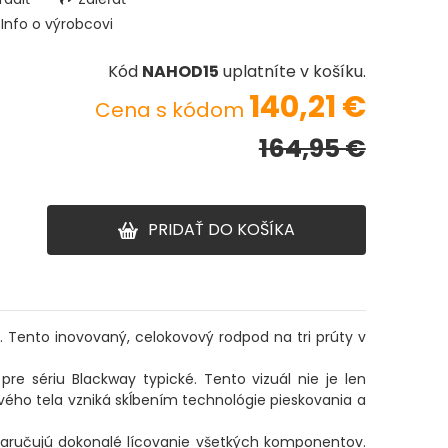
Info o výrobcovi
Kód
NAHOD15
uplatníte v košíku.
140,21
€
Cena s kódom
164,95 €
PRIDAŤ DO KOŠÍKA
. Tento inovovaný, celokovový rodpod na tri prúty v
 sériu Blackway typické. Tento vizuál nie je len
vého tela vzniká skĺbením technológie pieskovania a
 zaručujú dokonalé lícovanie všetkých komponentov.