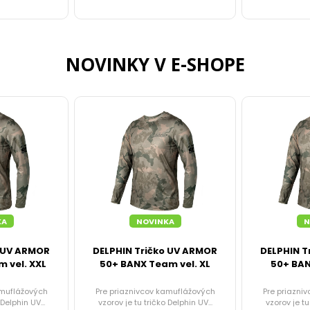
NOVINKY V E-SHOPE
KA
NOVINKA
N
o UV ARMOR
DELPHIN Tričko UV ARMOR
DELPHIN T
 vel. XXL
50+ BANX Team vel. XL
50+ BAN
amuflážových
Pre priaznivcov kamuflážových
Pre priazni
Delphin UV...
vzorov je tu tričko Delphin UV...
vzorov je tu