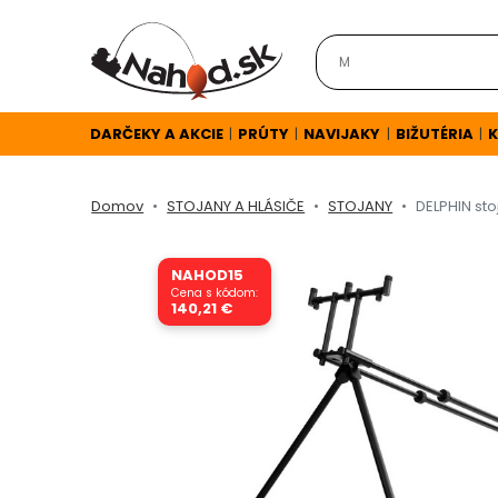
DARČEKY
A
AKCIE
DARČEKY A AKCIE
PRÚTY
NAVIJAKY
BIŽUTÉRIA
K
|
|
|
|
Domov
STOJANY A HLÁSIČE
STOJANY
DELPHIN st
NOVINKY
NAHOD15
v
Cena s kódom:
140,21 €
E-
SHOPE
TOP
AKCIE