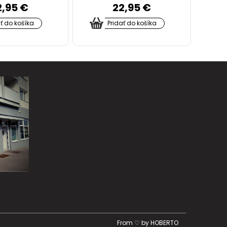
2,95 €
22,95 €
ať do košíka
Pridať do košíka
From ♡ by
HOBERTO