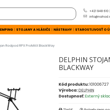
+421 948 610
info@nahod.
EMPING
STOJANY A HLÁSIČE
NÁSTRAHY
STAROSTLIVOSŤ O 
|
|
|
ojan Rodpod RPX ProMAX BlackWay
DELPHIN STOJ
BLACKWAY
Kód produktu:
101006727
Výrobca:
DELPHIN
Dostupnosť:
Externý sklad
Tlačiť
Potrebujem por