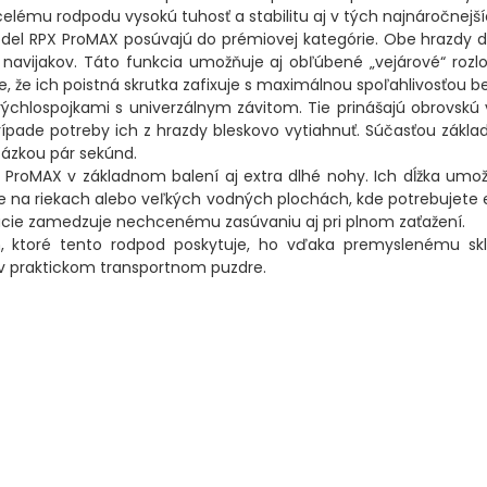
lému rodpodu vysokú tuhosť a stabilitu aj v tých najnáročnej
 model RPX ProMAX posúvajú do prémiovej kategórie. Obe hrazdy
h navijakov. Táto funkcia umožňuje aj obľúbené „vejárové“ roz
e, že ich poistná skrutka zafixuje s maximálnou spoľahlivosťou
hlospojkami s univerzálnym závitom. Tie prinášajú obrovskú vý
ípade potreby ich z hrazdy bleskovo vytiahnuť. Súčasťou základ
tázkou pár sekúnd.
 ProMAX v základnom balení aj extra dlhé nohy. Ich dĺžka umož
ve na riekach alebo veľkých vodných plochách, kde potrebujete e
xácie zamedzuje nechcenému zasúvaniu aj pri plnom zaťažení.
, ktoré tento rodpod poskytuje, ho vďaka premyslenému sk
 v praktickom transportnom puzdre.