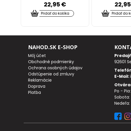
22,95 €
22,95
NAVIJAKOM
Pridať do košíka
Pridať do 
SPODOVÉ
NAVIJAKY
BIŽUTÉRIA
NAHOD.SK E-SHOP
KONT
Môj účet
Predaj
Obchodné podmienky
92601 S
Ochrana osobných údajov
Telefó
VLASCE,
Odstúpenie od zmluvy
E-Mail:
Reklamácie
ŠNÚRY,
Otvára
Doprava
Po - Pia
Platba
PLETENKY
Sobota: 
Nedeľa:
HÁČIKY
OBRATLÍKY