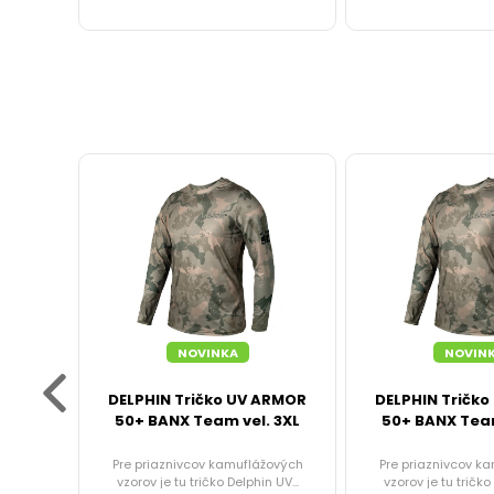
NAVIJAKY
PREDNÁ
BRZDA
BAITRUNNER
MULTIPLIKÁTORY
NÁHRADNÉ
NOVINKA
NOVIN
CIEVKY
ro PR
DELPHIN Tričko UV ARMOR
DELPHIN Tričk
50+ BANX Team vel. 3XL
50+ BANX Team
DOPLNKY
erný,
Pre priaznivcov kamuflážových
Pre priaznivcov k
K
navij...
vzorov je tu tričko Delphin UV...
vzorov je tu tričko 