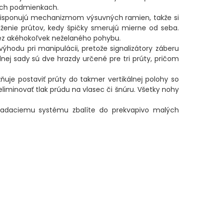
ších podmienkach.
 disponujú mechanizmom výsuvných ramien, takže si
loženie prútov, kedy špičky smerujú mierne od seba.
 bez akéhokoľvek neželaného pohybu.
hodu pri manipulácii, pretože signalizátory záberu
nej sady sú dve hrazdy určené pre tri prúty, pričom
ňuje postaviť prúty do takmer vertikálnej polohy so
liminovať tlak prúdu na vlasec či šnúru. Všetky nohy
ladaciemu systému zbalíte do prekvapivo malých