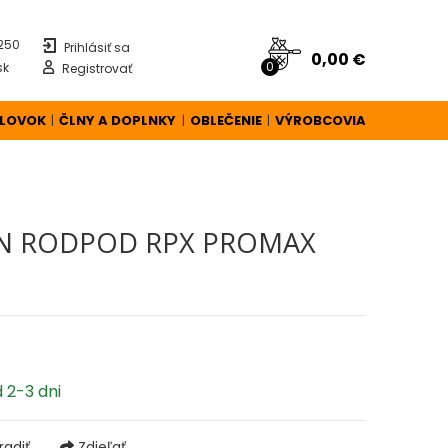
 250
Prihlásiť sa
0,00 €
0
sk
Registrovať
ÚLOVOK
ČLNY A DOPLNKY
OBLEČENIE
VÝROBCOVIA
|
|
|
AN RODPOD RPX PROMAX
 2-3 dni
adiť
Zdieľať