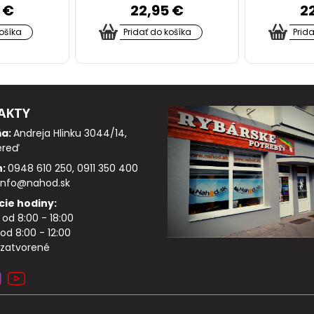
 €
22,95 €
2
košíka
Pridať do košíka
Prid
AKTY
ňa:
Andreja Hlinku 3044/14,
ereď
n:
0948 610 250, 0911 350 400
info@nahod.sk
cie hodiny:
: od 8:00 - 18:00
od 8:00 - 12:00
 zatvorené