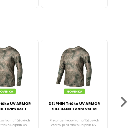
OVINKA
NOVINKA
ričko UV ARMOR
DELPHIN Tričko UV ARMOR
DEL
X Team vel. L
50+ BANX Team vel. M
ust
vcov kamuflážových
Pre priaznivcov kamuflážových
Skve
 tričko Delphin UV...
vzorov je tu tričko Delphin UV...
ustrico