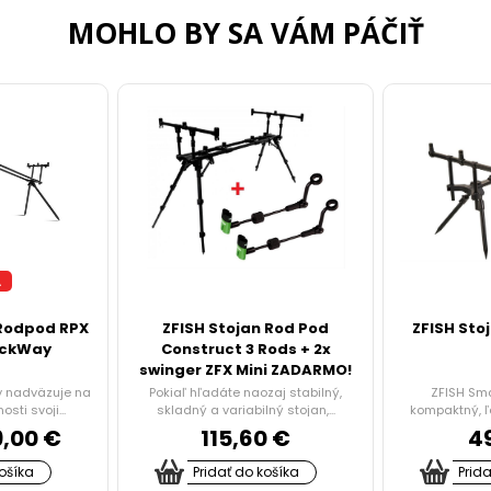
MOHLO BY SA VÁM PÁČIŤ
A
 Rodpod RPX
ZFISH Stojan Rod Pod
ZFISH Sto
ackWay
Construct 3 Rods + 2x
swinger ZFX Mini ZADARMO!
y nadväzuje na
Pokiaľ hľadáte naozaj stabilný,
ZFISH Sma
sti svoji...
skladný a variabilný stojan,...
kompaktný, ľ
9,00 €
115,60 €
4
košíka
Pridať do košíka
Prid