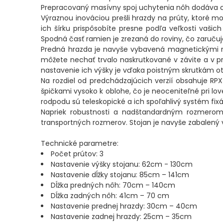
Prepracovaný masívny spoj uchytenia nôh dodáva ce
Výraznou inováciou prešli hrazdy na prúty, ktoré
PRÚTY
ich šírku prispôsobíte presne podľa veľkosti vašic
Spodná časť ramien je zrezaná do roviny, čo zaručuj
TELESKOPICKÉ
Predná hrazda je navyše vybavená magnetickými rýc
môžete nechať trvalo naskrutkované v závite a v pr
PRÚTY
nastavenie ich výšky je vďaka poistným skrutkám o
Na rozdiel od predchádzajúcich verzií obsahuje RPX
SUMCOVÉ
špičkami vysoko k oblohe, čo je neoceniteľné pri lo
rodpodu sú teleskopické a ich spoľahlivý systém fi
A
Napriek robustnosti a nadštandardným rozmerom
MORSKÉ
transportných rozmerov. Stojan je navyše zabalený
PRÚTY
Technické parametre:
Počet prútov: 3
PRÍVLAČOVÉ
Nastavenie výšky stojanu: 62cm - 130cm
Nastavenie dĺžky stojanu: 85cm – 141cm
PRÚTY
Dĺžka predných nôh: 70cm – 140cm
Dĺžka zadných nôh: 41cm – 70 cm
BIČE
Nastavenie prednej hrazdy: 30cm – 40cm
Nastavenie zadnej hrazdy: 25cm – 35cm