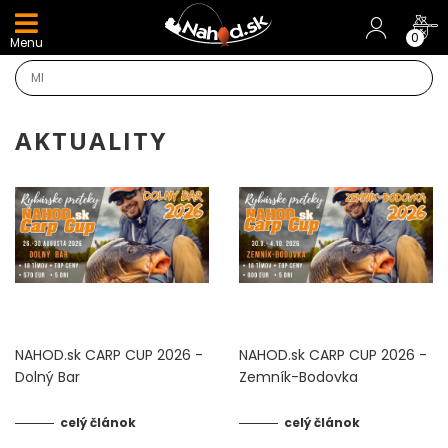
DARČEKY A AKCIE
0
Menu
NOVINKY v E-SHOPE
TOP AKCIE
AKTUALITY
Odporúčame
Darčeky
AKCIA 1+1
AKCIOVÝ CAMPING
NAHOD.sk CARP CUP 2026 -
NAHOD.sk CARP CUP 2026 -
Dolný Bar
Zemník-Bodovka
PRÚTY
celý článok
celý článok
KAPROVÉ PRÚTY