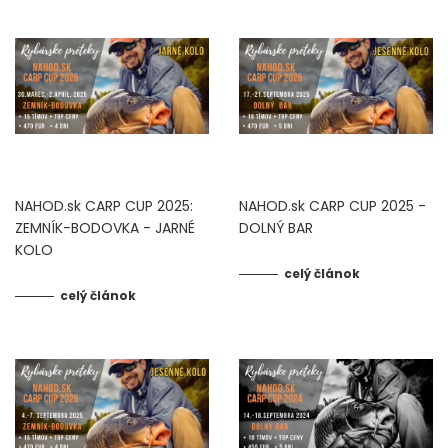
FEEDER PRÚTY
TELESKOPICKÉ PRÚTY
SUMCOVÉ A MORSKÉ PRÚTY
PRÍVLAČOVÉ PRÚTY
NAHOD.sk CARP CUP 2025:
NAHOD.sk CARP CUP 2025 -
ZEMNÍK-BODOVKA - JARNÉ
DOLNÝ BAR
BIČE A DELIČKY
KOLO
celý článok
SPODOVÉ A MARKEROVACIE PRÚTY
celý článok
FEEDER ŠPIČKY
MATCHOVÉ A BOLOGNESOVÉ PRÚTY
CESTOVNÉ PRÚTY