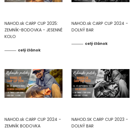
DOPLNKY K PRÚTOM
NAHOD.sk CARP CUP 2025:
NAHOD.sk CARP CUP 2024 -
ZEMNÍK-BODOVKA - JESENNÉ
DOLNÝ BAR
Udice na dierky
KOLO
celý článok
PUZDRÁ NA PRÚTY
celý článok
NAVIJAKY
PREDNÁ BRZDA
BAITRUNNER
MULTIPLIKÁTORY
NAHOD.sk CARP CUP 2024 -
NAHOD.SK CARP CUP 2023 -
NÁHRADNÉ CIEVKY
ZEMNÍK BODOVKA
DOLNÝ BAR