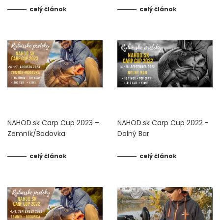
DOPLNKY K NAVIJAKOM
celý článok
celý článok
SPODOVÉ NAVIJAKY
BIŽUTÉRIA
VLASCE, ŠNÚRY, PLETENKY
HÁČIKY
NAHOD.sk Carp Cup 2023 –
NAHOD.sk Carp Cup 2022 -
OBRATLÍKY A KARABÍNKY
Zemník/Bodovka
Dolný Bar
celý článok
celý článok
MONTÁŽE A KLIPY
hotové náväzce
HADIČKY, PREVLEKY, ROVNÁTKA