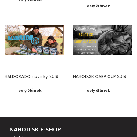
celý článok
KEMPING
BIVAKY A PRÍSTREŠKY
PREHOZY, DOPLNKY K BIVAKOM
DÁŽDNIKY
SPACÁKY
HALDORADO novinky 2019
NAHOD.SK CARP CUP 2019
LEHÁTKA
celý článok
celý článok
KRESLÁ A STOLIČKY
ČELOVKY A SVETLÁ
NAHOD.SK E-SHOP
ELEKTRONIKA, VENTILÁTORY, POWERBANKY