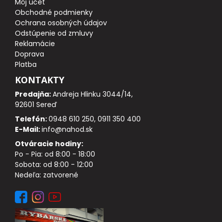
Môj účet
Obchodné podmienky
Ochrana osobných údajov
STOLÍKY DO BIVAKU
Odstúpenie od zmluvy
Reklamácie
PRÍPRAVA JEDLA, NÁDOBY, OHREVY, CHLADNIČKY
Doprava
Platba
TERMO A JEDÁLENSKÉ TAŠKY
KONTAKTY
Predajňa:
Andreja Hlinku 3044/14,
ODPUDZOVAČE HMYZU
92601 Sereď
Telefón:
0948 610 250, 0911 350 400
VOZÍKY
E-Mail:
info@nahod.sk
Otváracie hodiny:
TAŠKY, BATOHY A PUZDRA
Po - Pia: od 8:00 - 18:00
Sobota: od 8:00 - 12:00
RYBÁRSKE DOPLNKY
Nedeľa: zatvorené
HYGIENA