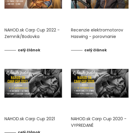
IHLY, VRTÁČIKY, DOŤAHOVAČE UZLOV
ZARÁŽKY, STOPPER
NAHOD.sk Carp Cup 2022 -
Recenzie elektromotorov
Zemník/Bodovka
Haswing - porovnanie
KRMÍTKA, OLOVÁ, ZÁŤAŽE
celý článok
celý článok
NOŽNICE A KLIEŠTE
TRNE, KRÚŽKY, CRIMPY
PVA PROGRAM
Doplnky na feeder a plávanú
NOŽE A BRÚSKY
NAHOD.sk Carp Cup 2021
NAHOD.sk Carp Cup 2020 -
VYPREDANÉ
HRKÁLKY
celý článok