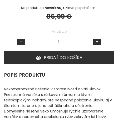
Na produkt sa
nevzťahuje
zľava po prihlásení.
DOPLNKY K PRÚTOM
86,99 €
Udice na dierky
Množstvo
PUZDRÁ NA PRÚTY
−
+
NAVIJAKY
PRIDAŤ DO KOŠÍKA
PREDNÁ BRZDA
POPIS PRODUKTU
BAITRUNNER
Nekompromisné riešenie v starostlivosti o váš úlovok.
MULTIPLIKÁTORY
Priestranná vanička s rúrkovým rámom a štyrmi
teleskopickými nohami pre bezpečné položenie úlovku aj v
členitom teréne a jeho odháčknutie a ošetrenie.
NÁHRADNÉ CIEVKY
Dômyselne riešené veko umožňuje rýchle uzatvorenie
vaničky a napomáha upokojeniu ryby zakrytím jej hlavy.