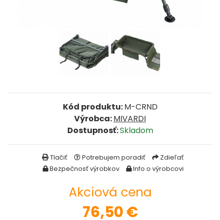
FEEDER PRÚTY
TELESKOPICKÉ PRÚTY
SUMCOVÉ A MORSKÉ PRÚTY
PRÍVLAČOVÉ PRÚTY
Kód produktu:
M-CRND
Výrobca:
MIVARDI
BIČE A DELIČKY
Dostupnosť:
Skladom
SPODOVÉ A MARKEROVACIE PRÚTY
Tlačiť
Potrebujem poradiť
Zdieľať
Bezpečnosť výrobkov
Info o výrobcovi
FEEDER ŠPIČKY
Akciová cena
MATCHOVÉ A BOLOGNESOVÉ PRÚTY
76,50
€
CESTOVNÉ PRÚTY