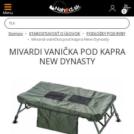
DARČEKY A AKCIE
0
Menu
NOVINKY v E-SHOPE
Domov
STAROSTLIVOSŤ O ÚLOVOK
PODLOŽKY POD RYBY
TOP AKCIE
Mivardi vanička pod kapra New Dynasty
MIVARDI VANIČKA POD KAPRA
Odporúčame
NEW DYNASTY
Darčeky
AKCIA 1+1
AKCIOVÝ CAMPING
PRÚTY
KAPROVÉ PRÚTY