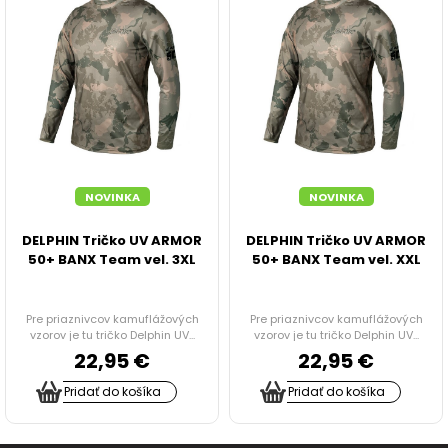
STOLÍKY DO BIVAKU
PRÍPRAVA JEDLA, NÁDOBY, OHREVY, CHLADNIČKY
TERMO A JEDÁLENSKÉ TAŠKY
NOVINKA
NOVINKA
ODPUDZOVAČE HMYZU
DELPHIN Tričko UV ARMOR
DELPHIN Tričko UV ARMOR
VOZÍKY
50+ BANX Team vel. 3XL
50+ BANX Team vel. XXL
TAŠKY, BATOHY A PUZDRA
Pre priaznivcov kamuflážových
Pre priaznivcov kamuflážových
vzorov je tu tričko Delphin UV...
vzorov je tu tričko Delphin UV...
RYBÁRSKE DOPLNKY
22,95 €
22,95 €
Pridať do košíka
Pridať do košíka
HYGIENA