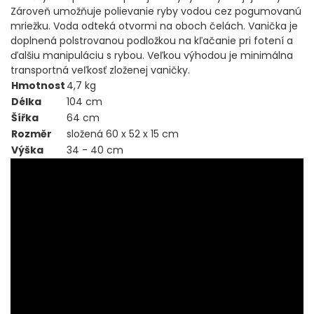
DOPLNKY K NAVIJAKOM
Zároveň umožňuje polievanie ryby vodou cez pogumovanú
mriežku. Voda odteká otvormi na oboch čelách. Vanička je
doplnená polstrovanou podložkou na kľačanie pri fotení a
SPODOVÉ NAVIJAKY
ďalšiu manipuláciu s rybou. Veľkou výhodou je minimálna
transportná veľkosť zloženej vaničky.
BIŽUTÉRIA
Hmotnost
4,7 kg
Délka
104 cm
VLASCE, ŠNÚRY, PLETENKY
Šířka
64 cm
Rozměr
složená 60 x 52 x 15 cm
Výška
34 - 40 cm
HÁČIKY
OBRATLÍKY A KARABÍNKY
MONTÁŽE A KLIPY
hotové náväzce
HADIČKY, PREVLEKY, ROVNÁTKA