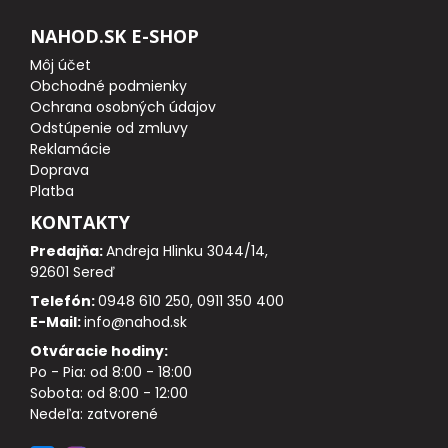
Hotové jedlá
NAHOD.SK E-SHOP
STOJANY A HLÁSIČE
Môj účet
Obchodné podmienky
Ochrana osobných údajov
STOJANY
Odstúpenie od zmluvy
Reklamácie
VIDLIČKY, ZAVRTÁVAČKY
Doprava
Platba
HRAZDY
KONTAKTY
Predajňa:
Andreja Hlinku 3044/14,
ROHATINKY, KONCOVKY, PODPERY
92601 Sereď
Telefón:
0948 610 250, 0911 350 400
HLÁSIČE
E-Mail:
info@nahod.sk
Otváracie hodiny:
SADY SIGNALIZÁTOROV
Po - Pia: od 8:00 - 18:00
Sobota: od 8:00 - 12:00
Nedeľa: zatvorené
SWINGRE A ČÍHATKA