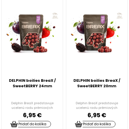
IHLY, VRTÁČIKY, DOŤAHOVAČE UZLOV
ZARÁŽKY, STOPPER
KRMÍTKA, OLOVÁ, ZÁŤAŽE
NOŽNICE A KLIEŠTE
TRNE, KRÚŽKY, CRIMPY
PVA PROGRAM
DELPHIN boilies BreaX /
DELPHIN boilies BreaX /
SweetBERRY 24mm
SweetBERRY 20mm
Doplnky na feeder a plávanú
Delphin BreaX predstavuje
Delphin BreaX predstavuje
ucelenú radu prémiových
ucelenú radu prémiových
NOŽE A BRÚSKY
nástrah a ...
nástrah a ...
6,95 €
6,95 €
HRKÁLKY
Pridať do košíka
Pridať do košíka