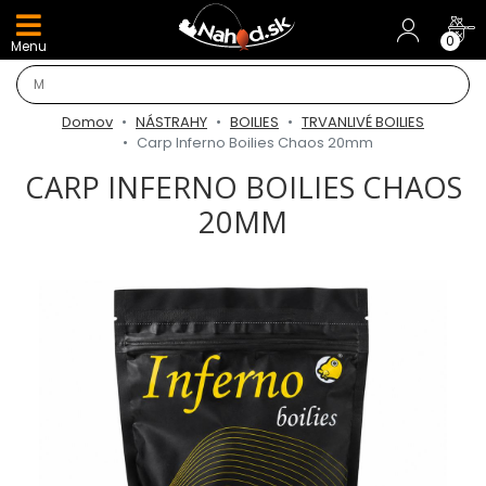
DARČEKY A AKCIE
0
Menu
NOVINKY v E-SHOPE
Domov
NÁSTRAHY
BOILIES
TRVANLIVÉ BOILIES
TOP AKCIE
Carp Inferno Boilies Chaos 20mm
CARP INFERNO BOILIES CHAOS
Odporúčame
20MM
Darčeky
AKCIA 1+1
AKCIOVÝ CAMPING
PRÚTY
KAPROVÉ PRÚTY