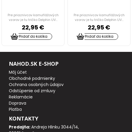
STOLÍKY DO BIVAKU
Pre priaznivcov kamuflážových
Pre priaznivcov kamuflážových
vzorov je tu tričko Delphin UV...
vzorov je tu tričko Delphin UV...
22,95 €
22,95 €
PRÍPRAVA JEDLA, NÁDOBY, OHREVY, CHLADNIČKY
Pridať do košíka
Pridať do košíka
TERMO A JEDÁLENSKÉ TAŠKY
ODPUDZOVAČE HMYZU
NAHOD.SK E-SHOP
Môj účet
VOZÍKY
Obchodné podmienky
Ochrana osobných údajov
TAŠKY, BATOHY A PUZDRA
Odstúpenie od zmluvy
Reklamácie
Doprava
RYBÁRSKE DOPLNKY
Platba
KONTAKTY
HYGIENA
Predajňa:
Andreja Hlinku 3044/14,