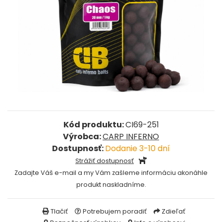
FEEDER PRÚTY
TELESKOPICKÉ PRÚTY
SUMCOVÉ A MORSKÉ PRÚTY
PRÍVLAČOVÉ PRÚTY
BIČE A DELIČKY
Kód produktu:
CI69-251
Výrobca:
CARP INFERNO
SPODOVÉ A MARKEROVACIE PRÚTY
Dostupnosť:
Dodanie 3-10 dní
Strážiť dostupnosť
FEEDER ŠPIČKY
Zadajte Váš e-mail a my Vám zašleme informáciu akonáhle
produkt naskladníme.
MATCHOVÉ A BOLOGNESOVÉ PRÚTY
Tlačiť
Potrebujem poradiť
Zdieľať
CESTOVNÉ PRÚTY