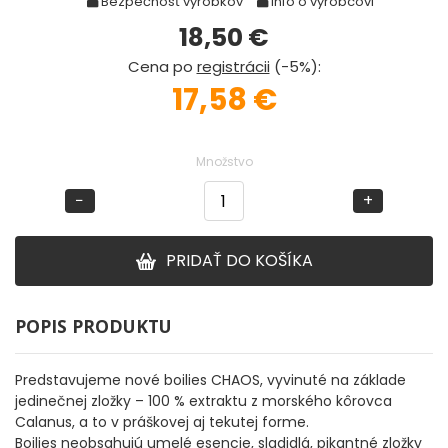
Bezpečnosť výrobkov
Info o výrobcovi
18,50
€
DOPLNKY K PRÚTOM
Cena po
registrácii
(-5%)
:
17,58 €
Udice na dierky
PUZDRÁ NA PRÚTY
Množstvo
−
+
NAVIJAKY
PREDNÁ BRZDA
PRIDAŤ DO KOŠÍKA
BAITRUNNER
POPIS PRODUKTU
MULTIPLIKÁTORY
Predstavujeme nové boilies CHAOS, vyvinuté na základe
jedinečnej zložky – 100 % extraktu z morského kôrovca
NÁHRADNÉ CIEVKY
Calanus, a to v práškovej aj tekutej forme.
Boilies neobsahujú umelé esencie, sladidlá, pikantné zložky