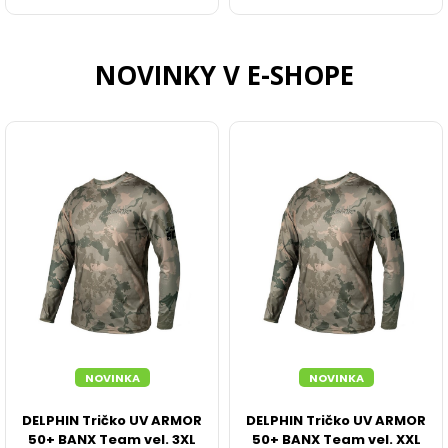
KEMPING
NOVINKY V E-SHOPE
BIVAKY A PRÍSTREŠKY
PREHOZY, DOPLNKY K BIVAKOM
DÁŽDNIKY
SPACÁKY
LEHÁTKA
KRESLÁ A STOLIČKY
NOVINKA
NOVINKA
ČELOVKY A SVETLÁ
DELPHIN Tričko UV ARMOR
DELPHIN Tričko UV ARMOR
50+ BANX Team vel. 3XL
50+ BANX Team vel. XXL
ELEKTRONIKA, VENTILÁTORY, POWERBANKY