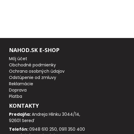
DOPLNKY K NAVIJAKOM
SPODOVÉ NAVIJAKY
BIŽUTÉRIA
NAHOD.SK E-SHOP
VLASCE, ŠNÚRY, PLETENKY
Môj účet
Obchodné podmienky
HÁČIKY
Ochrana osobných údajov
Odstúpenie od zmluvy
OBRATLÍKY A KARABÍNKY
Reklamácie
Doprava
MONTÁŽE A KLIPY
Platba
KONTAKTY
hotové náväzce
Predajňa:
Andreja Hlinku 3044/14,
92601 Sereď
HADIČKY, PREVLEKY, ROVNÁTKA
Telefón:
0948 610 250, 0911 350 400