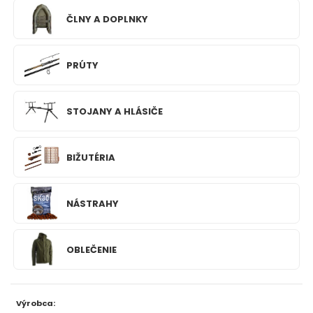
ČLNY A DOPLNKY
FEEDER PRÚTY
TELESKOPICKÉ PRÚTY
PRÚTY
SUMCOVÉ A MORSKÉ PRÚTY
STOJANY A HLÁSIČE
PRÍVLAČOVÉ PRÚTY
BIŽUTÉRIA
BIČE A DELIČKY
NÁSTRAHY
SPODOVÉ A MARKEROVACIE PRÚTY
FEEDER ŠPIČKY
OBLEČENIE
MATCHOVÉ A BOLOGNESOVÉ PRÚTY
Výrobca:
CESTOVNÉ PRÚTY