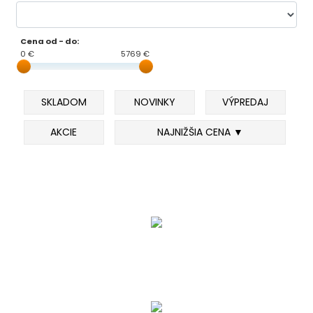
DOPLNKY K PRÚTOM
Cena od - do:
0 €
5769 €
Udice na dierky
SKLADOM
NOVINKY
VÝPREDAJ
PUZDRÁ NA PRÚTY
AKCIE
NAJNIŽŠIA CENA ▼
NAVIJAKY
PREDNÁ BRZDA
BAITRUNNER
MULTIPLIKÁTORY
NÁHRADNÉ CIEVKY